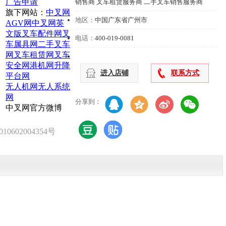
广告申请
销售商 叉车租赁服务商 二手叉车销售服务商
旗下网站：
中叉网
地区：
中国广东省广州市
AGV网
中叉网英
文版
叉车配件网
叉
电话：
400-019-0081
车属具网
二手叉车
网
叉车租赁网
叉车
安全网
港机网
升降
进入店铺
联系方式
平台网
无人机网
无人系统
网
分享到：
中叉网官方微博
0602004354号