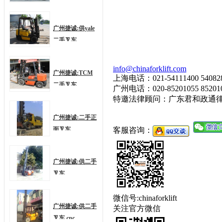
广州捷诚:供yale
二手叉车
info@chinaforklift.com
广州捷诚:TCM
上海电话：021-54111400 54
二手叉车
广州电话：020-85201055 
特邀法律顾问：广东君和政通
广州捷诚:二手正
面叉车
客服咨询：
广州捷诚:供二手
叉车
微信号:chinaforklift
广州捷诚:供二手
关注官方微信
叉车 cpc