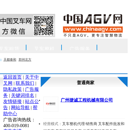
叉车租赁
叉车整机
广告服务
天都泰和
郑州北方
：
返回首页
|
关于中
普通商家
叉网
|
联系我们
|
隐私政策
|
广告服
务
|
关键词排名
|
广州捷诚工程机械有限公司
友情链接
|
站点公
告
|
网站导航
|
帮
助中心
广告咨询热线：
经营模式：
叉车整机代理/销售商 叉车配件批发和
400-019-0081