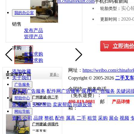
m.chinaforklift.com
手机扫码看新闻
实心
轮胎类型：
我的办公室
2020-0
更新时间：
销售
发布产品
管理产品
立即询
求购
发布求购
管理求购
网址：
https://weibo.com/chinafork
添加收藏
企业推荐产品
更多>
关于我们
Copyright © 2005-2026
二手叉
广告服务
全国统一服务电话
中叉网广告服务
配件网广告服务
属具网广告服务
关键词
（免长途费）：
广州捷诚:供二手
帮助中心
400-019-0081
邮
产品详情
常见问题
买家帮助
卖家帮助
问题反馈
三菱叉车
箱：
网站导航
资讯
公司
品牌
整机
配件
属具
二手
租赁
采购
展会
视频
广州捷诚:供现代
二手叉车