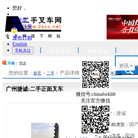
您好，
请登录
免费注册
发布订购
English
手机关注
首页
我要买车
我要卖车
二手
野虎
二手商：
资讯
您的位置：
>
> 产品详情
>
>
首页
二手
叉车整机
特种叉车
广州捷诚:二手正面叉车
微信号:chinaforklift
关注官方微信
捷诚
品牌：
国
发动机类型：
柴油
动力方式：