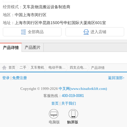
经营模式：
叉车及物流搬运设备制造商
地区：
中国上海市闵行区
地址：
上海市闵行区申昆路1500号申虹国际大厦南区601室
全部商品
进入店铺
产品图片
产品详情
首页
二手
叉车整机
电动平衡重式叉车
四支点电动平衡重式叉车
产品详情
登录
|
免费注册
返回顶部↑
Copyright © 1999-2026
中叉网(www.chinaforklift.com)
客服热线：
400-019-0081
首页
|
关于我们
电脑版
触屏版