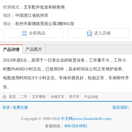
经营模式：
叉车配件批发和销售商
地区：
中国浙江省杭州市
地址：
杭州市新塘路景苑公寓3幢901室
全部商品
进入店铺
产品图片
产品详情
2013
年底
5
台，原用于一日资企业的租赁业务，工作量不大，工作小
时数约
4000
小时左右，已使用
3
年，其余时间在公司正常维护保养。
电瓶使用时间在
3
个小时左右。车体外观良好，轮胎正常，车体附件齐
全。
首页
二手
叉车整机
仓储叉车
牵引车
产品详情
登录
|
免费注册
返回顶部↑
Copyright © 1999-2026
中叉网(www.chinaforklift.com)
客服热线：
400-019-0081