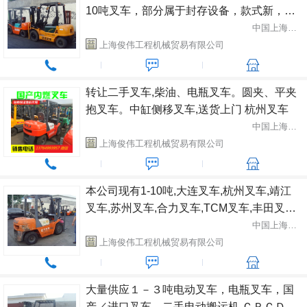
10吨叉车，部分属于封存设备，款式新，成
色好，原装漆，欲购从速 1-10吨各种品牌
中国上海市闵行区
上海俊伟工程机械贸易有限公司
转让二手叉车,柴油、电瓶叉车。圆夹、平夹
抱叉车。中缸侧移叉车,送货上门 杭州叉车
中国上海市闵行区
上海俊伟工程机械贸易有限公司
本公司现有1-10吨,大连叉车,杭州叉车,靖江
叉车,苏州叉车,合力叉车,TCM叉车,丰田叉车
等品牌叉车低价转让 合力1-10吨
中国上海市闵行区
上海俊伟工程机械贸易有限公司
大量供应１－３吨电动叉车，电瓶叉车，国
产／进口叉车，二手电动搬运机 ＣＰＣＤ１